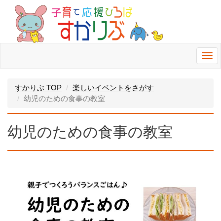
Togg
navi
すかりぶ TOP
楽しいイベントをさがす
幼児のための食事の教室
幼児のための食事の教室