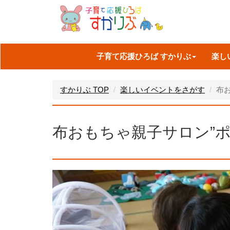
子育て応援ひろば すかりぶ
楽し
すかりぶ TOP
楽しいイベントをさがす
布
布おもちゃ親子サロン”ポ