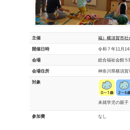
主催
福）横須賀市社
開催日時
令和７年11月14
会場
総合福祉会館５
会場住所
神奈川県横須賀
対象
未就学児の親子
参加費
なし