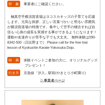
対 象
事業者にご確認ください。
極真空手横須賀道場はヨコスカキッズの子育てを応援
します。元気な挨拶、正しい言葉づかいと明るい雰囲気
が横須賀道場の特徴です。集中して空手の稽古すれば自
信も↑心身の成長を実感する事ができるようになります！
運動や友達作りが苦手な子でも大丈夫。 無料体験は090-
8342-500（日比野まで） Please call for the free trial
lesson of Kyokushin Karate-Yokosuka Dojo.
特 典
体験イベントご参加の方に、オリジナルグッズ
プレゼント！
行き方
京急線「汐入」駅前(やきとり小町隣り)
▷事業者ページ