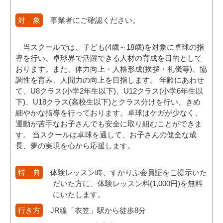
対 象
事業者にご確認ください。
当スクールでは、子ども(4歳～18歳)を対象に卓球の指
導を行い、卓球界で活躍できる人材の育成を目的として
おります。また、体力向上・人格形成(挨拶・礼儀等)、協
調性を育み、人間力の向上を目指します。 年齢にあわせ
て、U8クラス(小学2年生以下)、U12クラス(小学6年生以
下)、U18クラス(高校生以下)とクラス分けを行い、きめ
細やかな指導を行っております。卓球はケガが少なく、
運動が苦手なお子さんでも安全に取り組むことができま
す。 当スクールは卓球を通して、お子さんの健全な成
長、夢の実現を心から応援します。
特 典
体験レッスン時、すかりぶ会員証をご提示いた
だいた方に、体験レッスン料(1,000円)を無料
にいたします。
行き方
JR線「衣笠」駅から徒歩8分