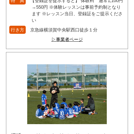
特 典
【登録証を提示すると】 体験料 通常1,100円
→550円 ※体験レッスンは事前予約制となり
ます ※レッスン当日、登録証をご提示くださ
い
行き方
京急線横須賀中央駅西口徒歩１分
▷事業者ページ