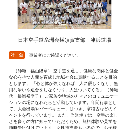
日本空手道糸洲会横須賀支部 津浜道場
対 象
事業者にご確認ください。
（師範 福山隆章） 空手道を通じ、健康な肉体と健全
な心を持つ人間を育成し地域社会に貢献することを目的
とします。 「心と体が強くなれば、人に優しくなり、無
用な争いや迎合をしなくなり、人はついてくる」 （師範
代 長瀬裕季子） ご家族や地域の方々とのコミュニケー
ションの場になれたらと活動しています。年間行事とし
て、大会出場やバーベキュー、餅つき、寒稽古などのイ
ベントを行っています。 また、当道場では、空手の楽し
さを多くの方に知っていただくため、無料体験や見学を
随時受け付けています。女性指導者もいるので、お子様