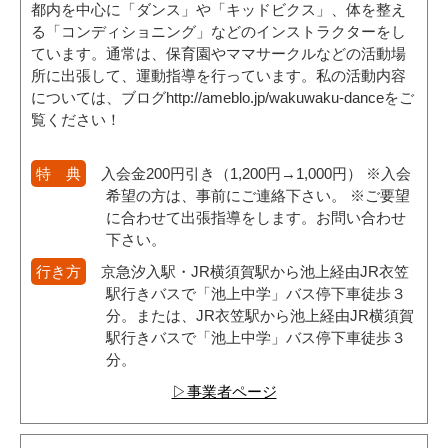
都内を中心に「ダンス」や「キッドビクス」、体を整え
る「コンディショニング」などのインストラクターをし
ています。通常は、保育園やママサークルなどの活動場
所に出張して、運動指導を行っています。私の活動内容
については、ブログhttp://ameblo.jp/wakuwaku-danceをご
覧ください！
特 典
入会金200円引き（1,200円→1,000円） ※入会
希望の方は、事前にご連絡下さい。 ※ご要望
に合わせて出張指導をします。お問い合わせ
下さい。
行き方
京急汐入駅・JR横須賀駅から池上経由JR衣笠
駅行きバスで「池上中学」バス停下車徒歩３
分。または、JR衣笠駅から池上経由JR横須賀
駅行きバスで「池上中学」バス停下車徒歩３
分。
▷事業者ページ