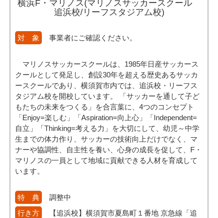
横浜F・マリノス(マリノスサッカースクール
追浜校/リーフスタジアム校)
対 象
事業者にご確認ください。
マリノスサッカースクールは、1985年日産サッカース
クールとして発足し、創設30年を超える歴史あるサッカ
ースクールであり、横須賀市内では、追浜校・リーフス
タジアム校を開校しています。 「サッカーを通して子ど
もたちの未来をつくる」を合言葉に、4つのコンセプト
「Enjoy=楽しむ」「Aspiration=向上心」「Independent=
自立」「Thinking=考える力」を大切にして、幼児～中学
生までの体力作り、サッカーの技術向上だけでなく、マ
ナーや協調性、自主性を養い、心身の成長を促して、F・
マリノスの一員として地域に貢献できる人材を育成して
います。
特 典
調整中
行き方
【追浜校】横須賀市夏島町１番地 京急線「追