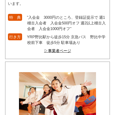
います。
特 典
"入会金 3000円のところ、登録証提示で 週1
稽古入会者 入会金500円オフ 週2以上稽古入
会者 入会金1000円オフ"
行き方
YRP野比駅から徒歩15分 京急バス 野比中学
校前下車 徒歩5分 駐車場あり
▷事業者ページ