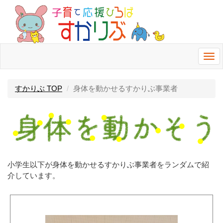
Togg
navi
すかりぶ TOP
身体を動かせるすかりぶ事業者
小学生以下が身体を動かせるすかりぶ事業者をランダムで紹
介しています。