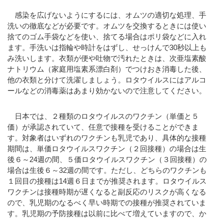
感染を広げないようにするには、オムツの適切な処理、手
洗いの徹底などが必要です。オムツを交換するときには使い
捨てのゴム手袋などを使い、捨てる場合はポリ袋などに入れ
ます。手洗いは指輪や時計をはずし、せっけんで30秒以上も
み洗いします。衣類が便や吐物で汚れたときは、次亜塩素酸
ナトリウム（家庭用塩素系漂白剤）でつけおき消毒した後、
他の衣類と分けて洗濯しましょう。ロタウイルスにはアルコ
ールなどの消毒薬はあまり効かないので注意してください。
日本では、２種類のロタウイルスのワクチン（単価と５
価）が承認されていて、任意で接種を受けることができま
す。対象者はいずれのワクチンも乳児であり、具体的な接種
期間は、単価ロタウイルスワクチン（２回接種）の場合は生
後６～24週の間、５価ロタウイルスワクチン（３回接種）の
場合は生後６～32週の間です。ただし、どちらのワクチンも
１回目の接種は14週６日までが推奨されます。ロタウイルス
ワクチンは接種時期が遅くなると副反応のリスクが高くなる
ので、乳児期のなるべく早い時期での接種が推奨されていま
す。乳児期の予防接種は以前に比べて増えていますので、か