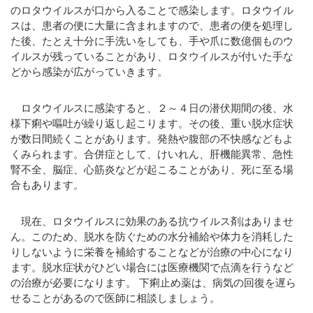
のロタウイルスが口から入ることで感染します。ロタウイル
スは、患者の便に大量に含まれますので、患者の便を処理し
た後、たとえ十分に手洗いをしても、手や爪に数億個ものウ
イルスが残っていることがあり、ロタウイルスが付いた手な
どから感染が広がっていきます。
ロタウイルスに感染すると、２～４日の潜伏期間の後、水
様下痢や嘔吐が繰り返し起こります。その後、重い脱水症状
が数日間続くことがあります。発熱や腹部の不快感などもよ
くみられます。合併症として、けいれん、肝機能異常、急性
腎不全、脳症、心筋炎などが起こることがあり、死に至る場
合もあります。
現在、ロタウイルスに効果のある抗ウイルス剤はありませ
ん。このため、脱水を防ぐための水分補給や体力を消耗した
りしないように栄養を補給することなどが治療の中心になり
ます。脱水症状がひどい場合には医療機関で点滴を行うなど
の治療が必要になります。 下痢止め薬は、病気の回復を遅ら
せることがあるので医師に相談しましょう。