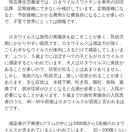
現在厚生労働省では、ロタウイルスワクチンを来年の10月
以降、定期接種にできないか検討しています。定期接種にな
ると、予防接種にかかる費用が公費負担になることが多いの
で、子育て世帯にとっては朗報です。
ロタウイルスは急性の胃腸炎を起こすことが多く、乳幼児
期にかかりやすい病気です。ロタウイルスは感染力が強く、
ごくわずかなウイルスが体内に入るだけで感染してしまいま
す。ふつう、５歳までにほぼすべての子どもがロタウイルス
に感染するといわれています。大人はロタウイルスに免疫が
あることが多いので、症状が出ることはあまりありません。
しかし、免疫のない乳幼児は、激しい症状が出ることが多く
あります。主な症状は、水様下痢、吐き気、嘔吐、発熱、腹
痛です。脱水症状がひどくなると点滴が必要となり、入院が
必要になることがあります。５歳までの急性胃腸炎の入院患
者のうち、40～50％前後はロタウイルスが原因と言われるほ
どです。
感染者の下痢便1グラムの中には1000億から1兆個のロタウ
イルスが含まれているといわれています。 10～100個くらい