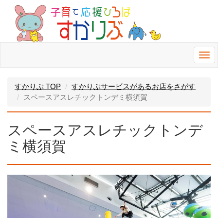
Togg
navi
すかりぶ TOP
すかりぶサービスがあるお店をさがす
スペースアスレチックトンデミ横須賀
スペースアスレチックトンデ
ミ横須賀