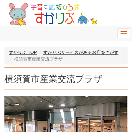
Togg
navi
すかりぶ TOP
すかりぶサービスがあるお店をさがす
横須賀市産業交流プラザ
横須賀市産業交流プラザ