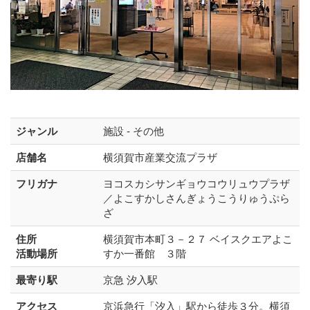
ジャンル
施設 - その他
店舗名
横須賀市産業交流プラザ
フリガナ
ヨコスカシサンギョウコウリュウプラザ
／よこすかしさんぎょうこうりゅうぷら
ざ
住所
横須賀市本町３－２７ ベイスクエアよこ
活動場所
すか一番館 ３階
最寄り駅
京急 汐入駅
アクセス
京浜急行「汐入」駅から徒歩３分。横須